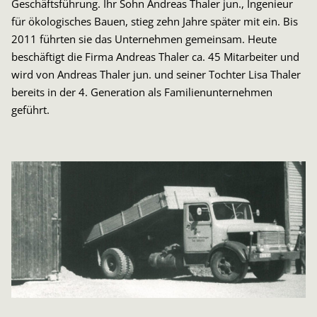
Geschäftsführung. Ihr Sohn Andreas Thaler jun., Ingenieur
K
für ökologisches Bauen, stieg zehn Jahre später mit ein. Bis
a
2011 führten sie das Unternehmen gemeinsam. Heute
w
beschäftigt die Firma Andreas Thaler ca. 45 Mitarbeiter und
d
wird von Andreas Thaler jun. und seiner Tochter Lisa Thaler
v
bereits in der 4. Generation als Familienunternehmen
T
geführt.
E
n
P
a
M
2
rt
e
en.
E
s
L
R