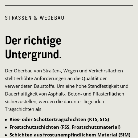
STRASSEN & WEGEBAU
P
Der richtige
Untergrund.
50
Der Oberbau von Straßen-, Wegen und Verkehrsflächen
W
stellt erhöhte Anforderungen an die Qualität der
I
verwendeten Baustoffe. Um eine hohe Standfestigkeit und
p
Dauerhaftigkeit von Asphalt-, Beton- und Pflasterflächen
A
sicherzustellen, werden die darunter liegenden
W
Tragschichten als
v
Kies- oder Schottertragschichten (KTS, STS)
Frostschutzschichten (FSS, Frostschutzmaterial)
Schichten aus frostunempfindlichem Material (SfM)