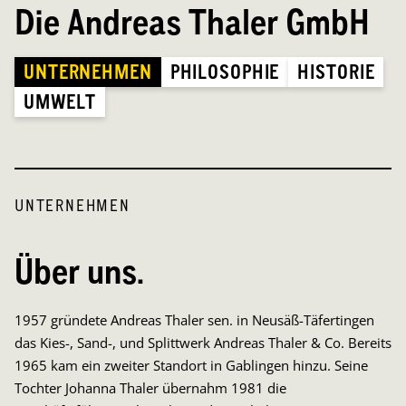
Die Andreas Thaler GmbH
UNTERNEHMEN
PHILOSOPHIE
HISTORIE
UMWELT
UNTERNEHMEN
P
Über uns.
1957 gründete Andreas Thaler sen. in Neusäß-Täfertingen
D
das Kies-, Sand-, und Splittwerk Andreas Thaler & Co. Bereits
F
1965 kam ein zweiter Standort in Gablingen hinzu. Seine
A
t.
Tochter Johanna Thaler übernahm 1981 die
b