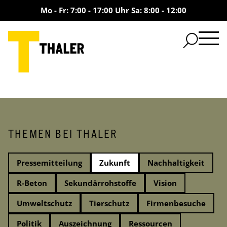
Mo - Fr: 7:00 - 17:00 Uhr Sa: 8:00 - 12:00
THEMEN BEI THALER
Pressemitteilung
Zukunft
Nachhaltigkeit
R-Beton
Sekundärrohstoffe
Vision
Umweltschutz
Tierschutz
Firmenbesuche
Politik
Auszeichnung
Ressourcen