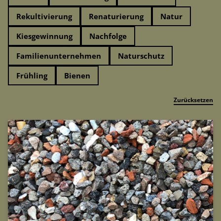
Rekultivierung
Renaturierung
Natur
Kiesgewinnung
Nachfolge
Familienunternehmen
Naturschutz
Frühling
Bienen
Zurücksetzen