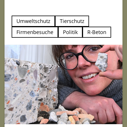
• Herstellung von Schotterrasen
• Schüttungen und Unterbau für Dachbegrünungen
• Befüllung von Gabionen
Umweltschutz
Tierschutz
• Oberboden und Bodenmaterialien
Firmenbesuche
Politik
R-Beton
Die Einhaltung der Anforderungen aus den gesetzlichen
Vorschriften (z.B. BBodSchV, Düngemittelverordnung), den
Technischen Regelwerken, DIN-Normen und den
Regelwerken der FLL werden durch die Qualitätssicherung
(Qualitätssiegel) zuverlässig gewährleistet.
Quelle:
Baustoff-Recycling-Bayern