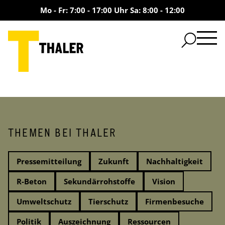
Mo - Fr: 7:00 - 17:00 Uhr Sa: 8:00 - 12:00
THEMEN BEI THALER
Pressemitteilung
Zukunft
Nachhaltigkeit
R-Beton
Sekundärrohstoffe
Vision
Umweltschutz
Tierschutz
Firmenbesuche
Politik
Auszeichnung
Ressourcen